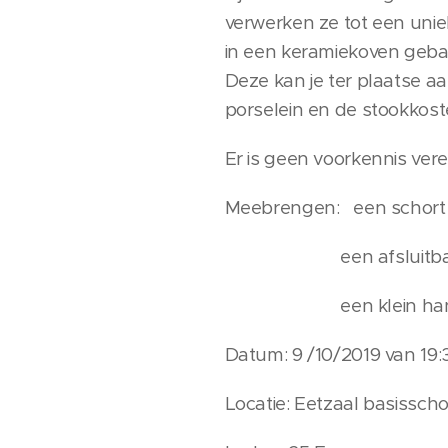
verwerken ze tot een uni
in een keramiekoven geba
Deze kan je ter plaatse a
porselein en de stookkoste
Er is geen voorkennis ver
Meebrengen: een schort
een afsluitbaar potj
een klein hand
Datum: 9 /10/2019 van 19:3
Locatie: Eetzaal basissch