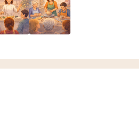
ct
Schrijf ons
jongfemmalommel@h