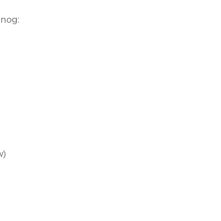
 nog:
w)