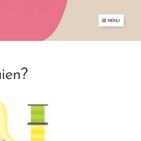
MENU
aien?